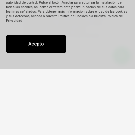
autoridad de control. Pulse el botón Aceptar para autorizar la instalación de
previamente en forma clara e inequívoca de
todas las cookies, así como el tratamiento y comunicación de sus datos para
las finalidades que tendrá el tratamiento de
los fines señalados. Para obtener más información sobre el uso de las cookies
y sus derechos, acceda a nuestra Política de Cookies o a nuestra Política de
mis datos personales, conforme los términos
Privacidad
arriba expuestos y que las mismas serán
tratadas de conformidad con las
disposiciones de política de privacidad.
Acepto
Contacto
Sobre nosotros
Oficinas
zoila@latinotravel.com.pe