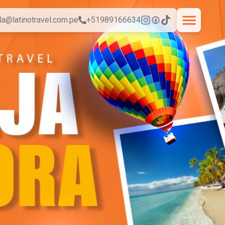
la@latinotravel.com.pe
+51989166634