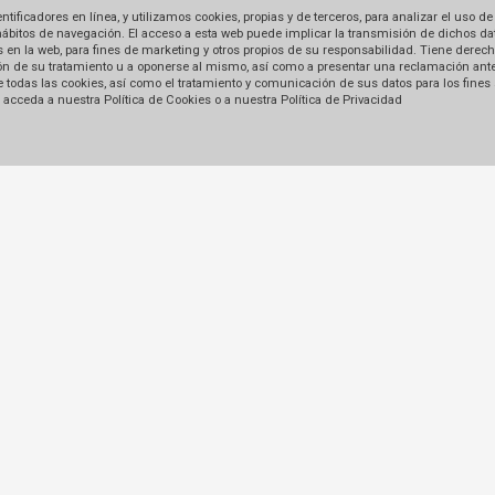
ficadores en línea, y utilizamos cookies, propias y de terceros, para analizar el uso de
hábitos de navegación. El acceso a esta web puede implicar la transmisión de dichos dat
en la web, para fines de marketing y otros propios de su responsabilidad. Tiene derecho
tación de su tratamiento u a oponerse al mismo, así como a presentar una reclamación ant
 de todas las cookies, así como el tratamiento y comunicación de sus datos para los fines
acceda a nuestra Política de Cookies o a nuestra Política de Privacidad
Enlaces
Términos y Condiciones de
Libro de Reclamaciones
Formas de pago
Políticas de Privacidad
ima, Perú.
Otros Enlaces