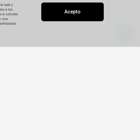
 la web y
os a las
Acepto
 a solicitar
e una
 señalados.
 Uso