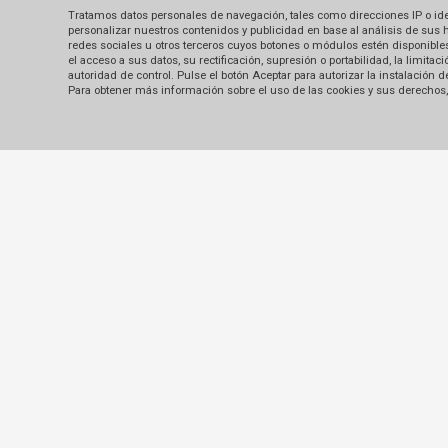
Tratamos datos personales de navegación, tales como direcciones IP o identi
personalizar nuestros contenidos y publicidad en base al análisis de sus 
redes sociales u otros terceros cuyos botones o módulos estén disponibles 
el acceso a sus datos, su rectificación, supresión o portabilidad, la limi
autoridad de control. Pulse el botón Aceptar para autorizar la instalación
Para obtener más información sobre el uso de las cookies y sus derechos, 
Contacto
Sobre nosotros
Oficinas
Latino Travel Eirl
RUC 20125549668
Av. Roca y Boloña 160 Dpto. 702, Miraflores - L
9:00 am - 6:00 pm