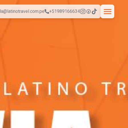
la@latinotravel.com.pe
+51989166634