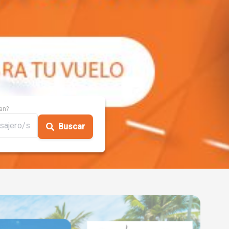
an?
sajero/s
Buscar